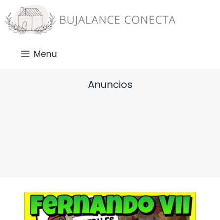
Saltar
al
contenido
Menu
Anuncios