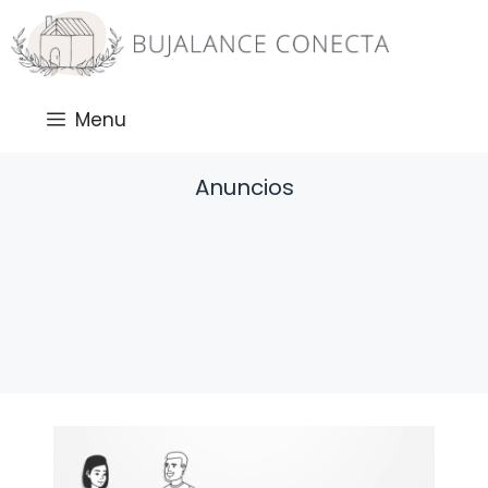
Saltar
al
contenido
Menu
Anuncios