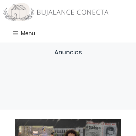
Saltar
al
contenido
Menu
Anuncios