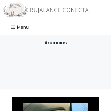
Saltar
al
contenido
Menu
Anuncios