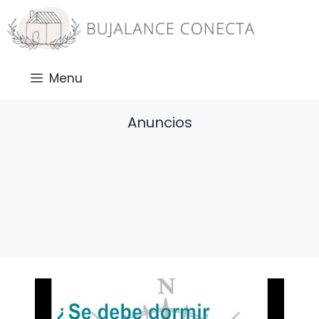
Saltar
al
contenido
Menu
Anuncios