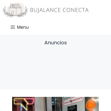
Saltar
al
contenido
Menu
Anuncios