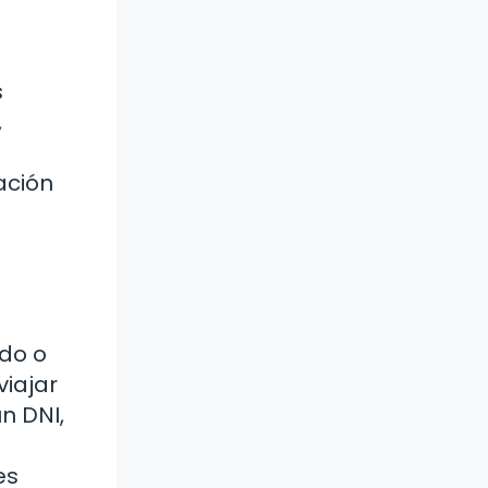
s
,
ación
ido o
viajar
n DNI,
es