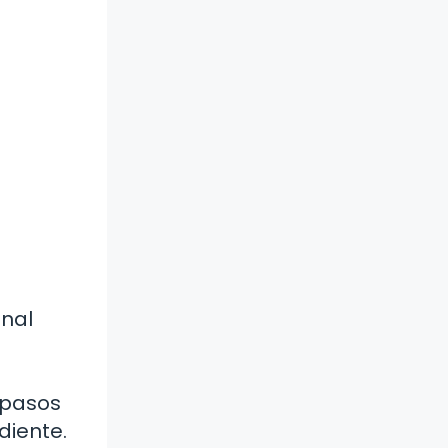
onal
s pasos
diente.