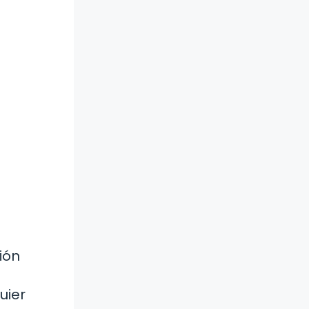
ión
uier