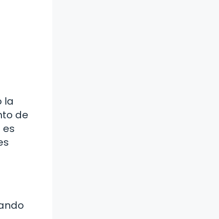
 la
nto de
 es
es
uando