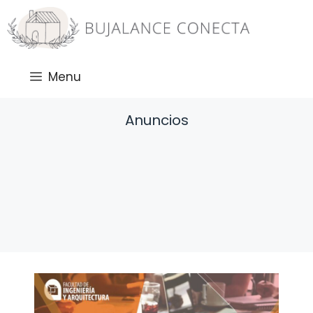
Saltar
al
contenido
Menu
Anuncios