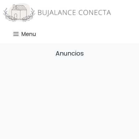
Saltar
al
contenido
Menu
Anuncios