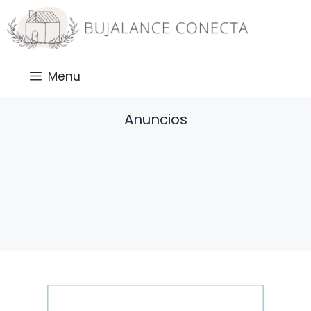
Saltar
al
contenido
Menu
Anuncios