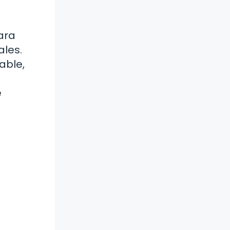
ara
ales.
able,
e