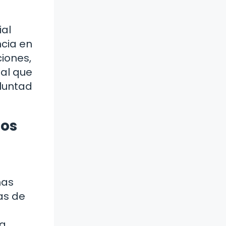
ial
ncia en
ciones,
al que
luntad
dos
mas
as de
la