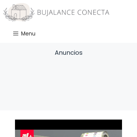
Saltar
al
contenido
Menu
Anuncios