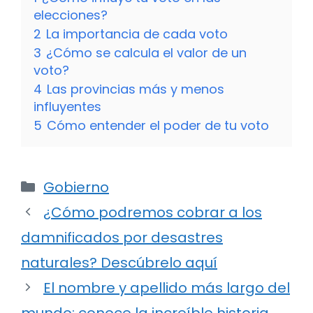
elecciones?
2
La importancia de cada voto
3
¿Cómo se calcula el valor de un
voto?
4
Las provincias más y menos
influyentes
5
Cómo entender el poder de tu voto
Categorías
Gobierno
¿Cómo podremos cobrar a los
damnificados por desastres
naturales? Descúbrelo aquí
El nombre y apellido más largo del
mundo: conoce la increíble historia