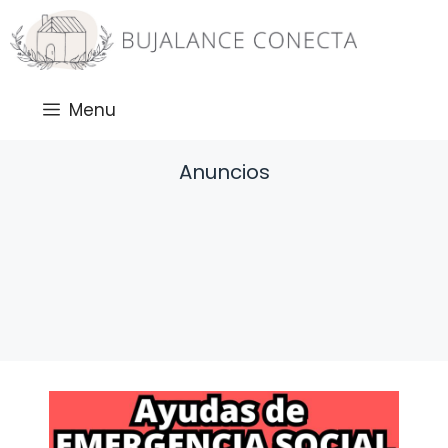
Saltar
al
contenido
Menu
Anuncios