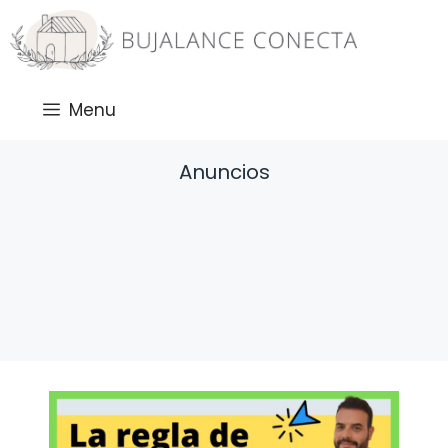
Saltar
al
contenido
Menu
Anuncios