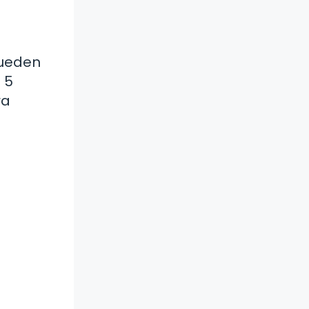
pueden
 5
ra