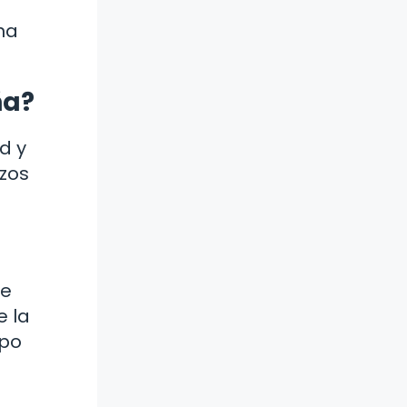
na
ña?
d y
azos
de
e la
ipo