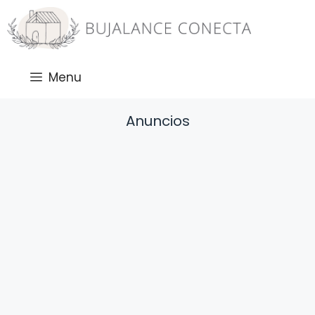
Saltar
al
contenido
Menu
Anuncios