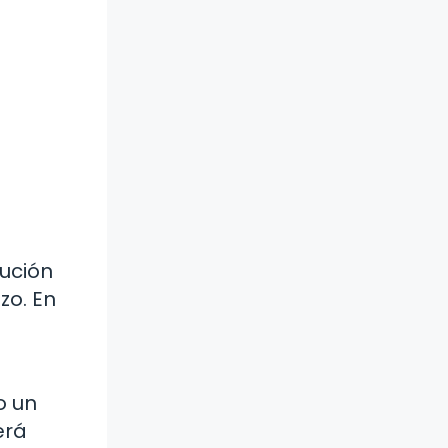
ución
zo. En
o un
erá