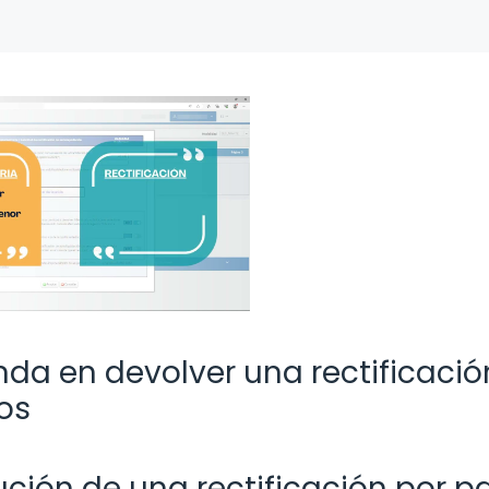
da en devolver una rectificació
os
ción de una rectificación por p