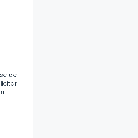
rse de
icitar
en