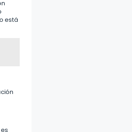
on
o
 o está
ación
 es