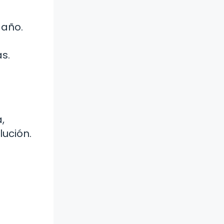
 año.
s.
,
lución.