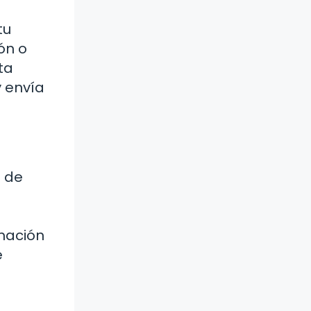
tu
ón o
ta
y envía
e de
rmación
e