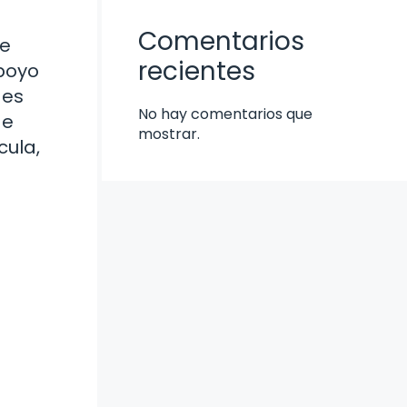
Comentarios
ue
recientes
apoyo
des
No hay comentarios que
de
mostrar.
cula,