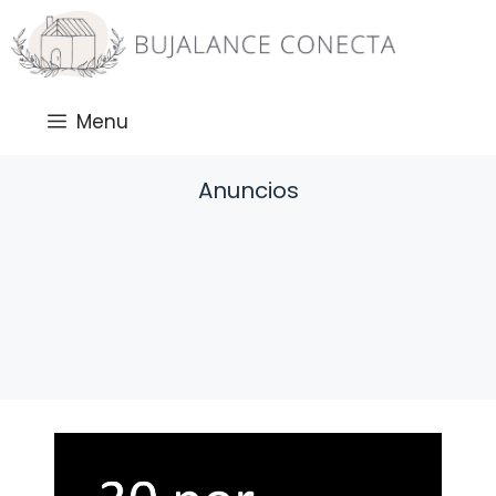
Saltar
al
contenido
Menu
Anuncios