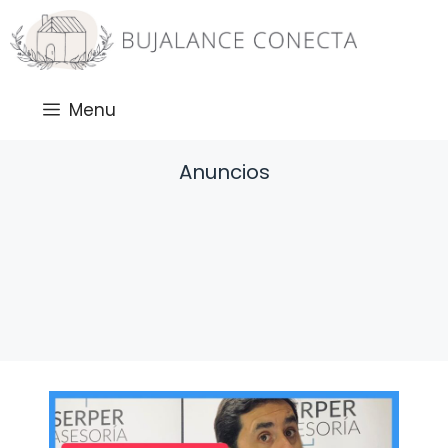
Saltar
al
contenido
Menu
Anuncios