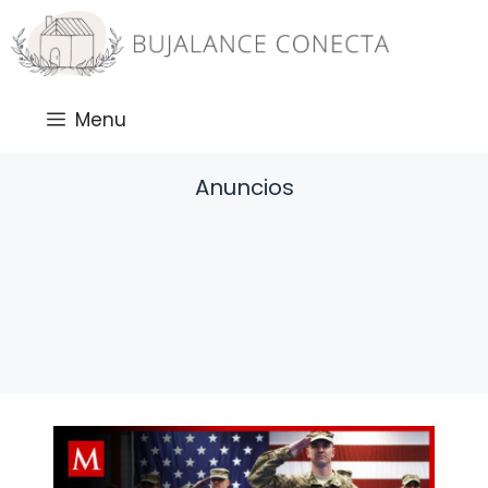
Saltar
al
contenido
Menu
Anuncios