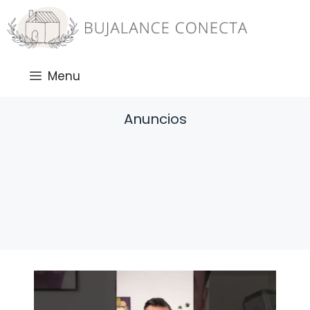
Saltar
al
contenido
Menu
Anuncios