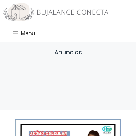
Saltar
al
contenido
Menu
Anuncios