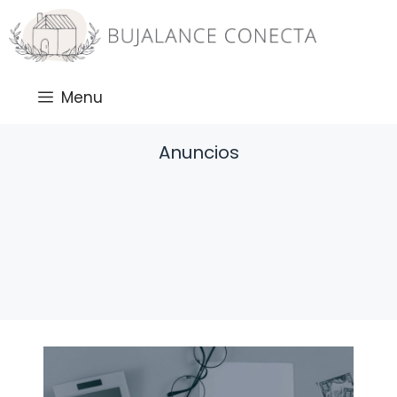
Saltar
al
contenido
Menu
Anuncios