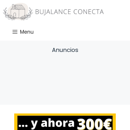
Saltar
al
contenido
Menu
Anuncios