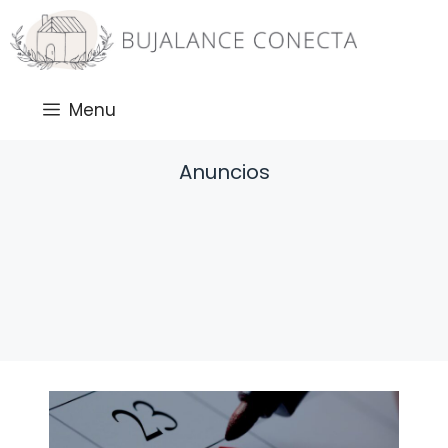
Saltar
al
contenido
Menu
Anuncios