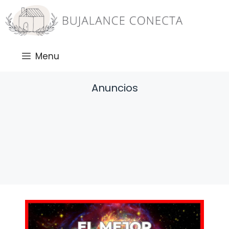
Saltar
al
contenido
Menu
Anuncios