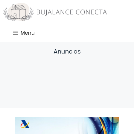
Saltar
al
contenido
Menu
Anuncios