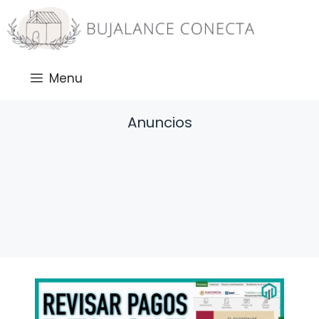
Saltar
al
contenido
Menu
Anuncios