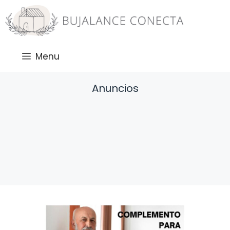
Saltar
al
contenido
Menu
Anuncios