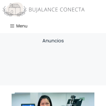
Saltar
al
contenido
Menu
Anuncios