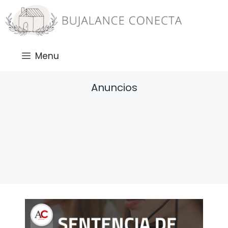
Saltar
al
contenido
Menu
Anuncios