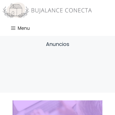
Saltar
al
contenido
Menu
Anuncios