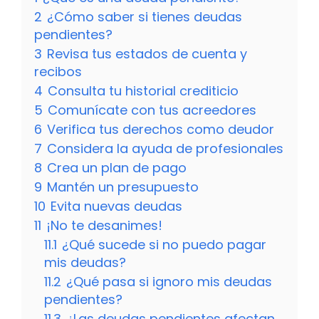
2
¿Cómo saber si tienes deudas
pendientes?
3
Revisa tus estados de cuenta y
recibos
4
Consulta tu historial crediticio
5
Comunícate con tus acreedores
6
Verifica tus derechos como deudor
7
Considera la ayuda de profesionales
8
Crea un plan de pago
9
Mantén un presupuesto
10
Evita nuevas deudas
11
¡No te desanimes!
11.1
¿Qué sucede si no puedo pagar
mis deudas?
11.2
¿Qué pasa si ignoro mis deudas
pendientes?
11.3
¿Las deudas pendientes afectan