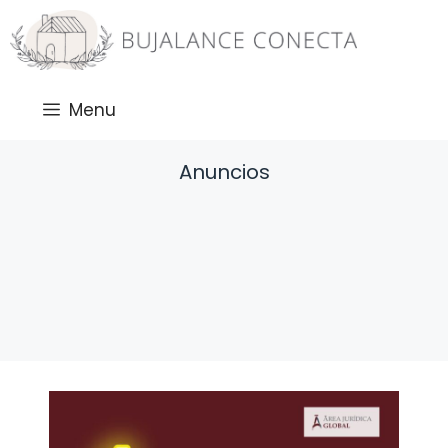
Saltar
al
contenido
Menu
Anuncios