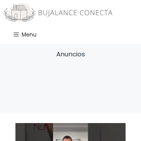
Saltar
al
contenido
Menu
Anuncios