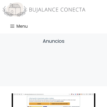
Saltar
al
contenido
Menu
Anuncios