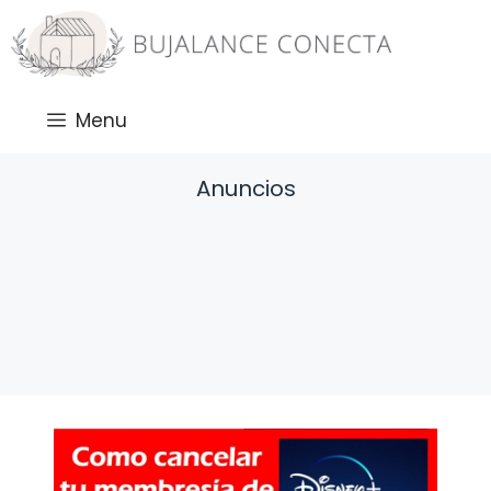
Saltar
al
contenido
Menu
Anuncios