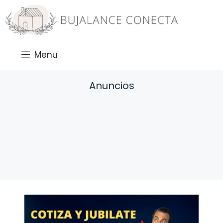
Saltar
al
contenido
Menu
Anuncios