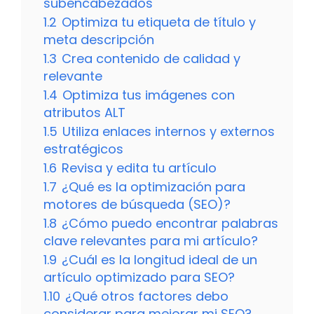
subencabezados
1.2
Optimiza tu etiqueta de título y
meta descripción
1.3
Crea contenido de calidad y
relevante
1.4
Optimiza tus imágenes con
atributos ALT
1.5
Utiliza enlaces internos y externos
estratégicos
1.6
Revisa y edita tu artículo
1.7
¿Qué es la optimización para
motores de búsqueda (SEO)?
1.8
¿Cómo puedo encontrar palabras
clave relevantes para mi artículo?
1.9
¿Cuál es la longitud ideal de un
artículo optimizado para SEO?
1.10
¿Qué otros factores debo
considerar para mejorar mi SEO?