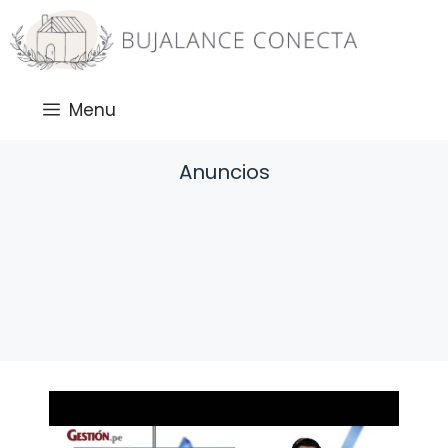
Saltar
al
contenido
Menu
Anuncios