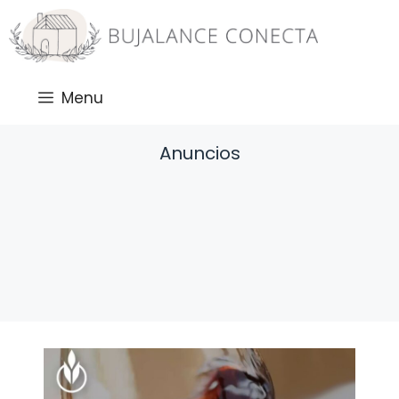
Saltar
al
contenido
Menu
Anuncios