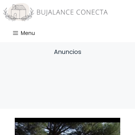
Saltar
al
contenido
Menu
Anuncios