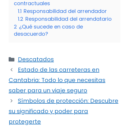
contractuales
1.1
Responsabilidad del arrendador
1.2
Responsabilidad del arrendatario
2
¿Qué sucede en caso de
desacuerdo?
Categorías
Descatados
Estado de las carreteras en
Cantabria: Todo lo que necesitas
saber para un viaje seguro
Símbolos de protección: Descubre
su significado y poder para
protegerte