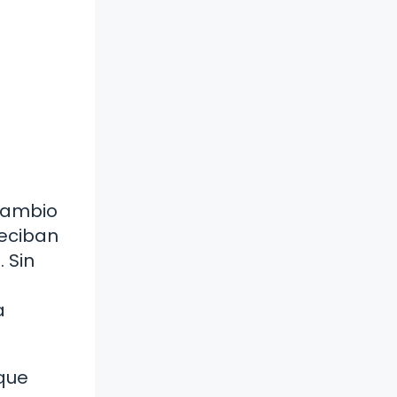
 cambio
reciban
 Sin
a
que