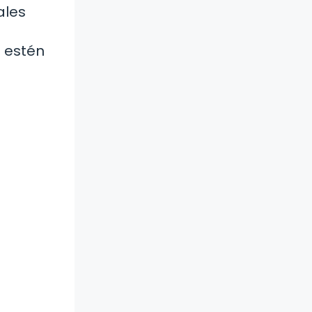
ales
 estén