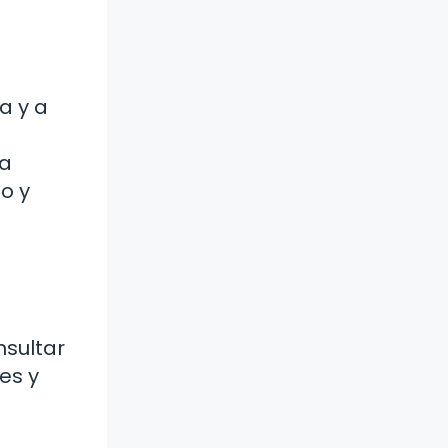
a y a
na
o y
nsultar
es y