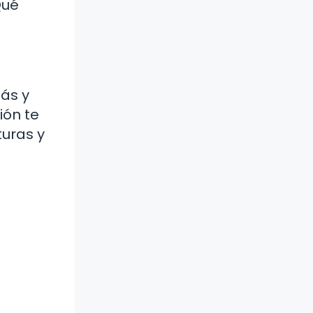
Qué
ás y
ión te
turas y