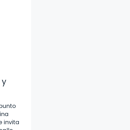
 y
 punto
ina
 invita