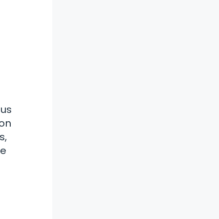
sus
con
s,
Te