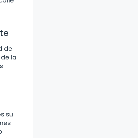
calle
te
d de
 de la
s
es su
ones
o