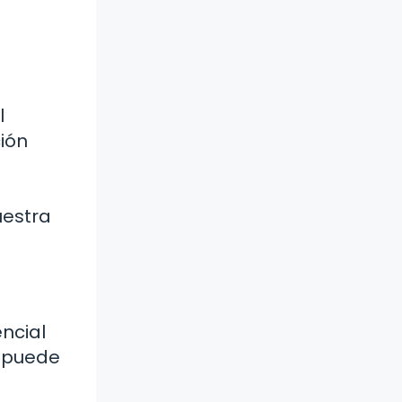
l
ción
uestra
encial
a puede