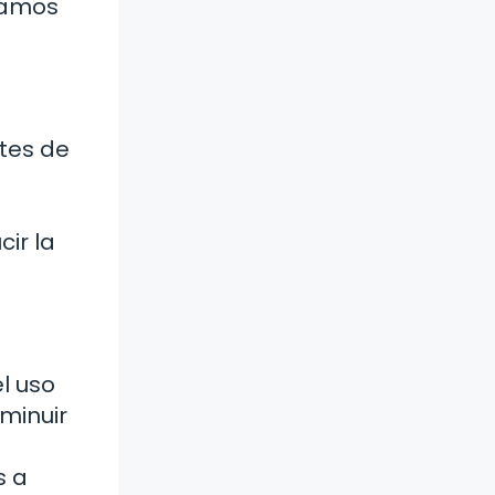
tamos
ntes de
ir la
l uso
sminuir
s a