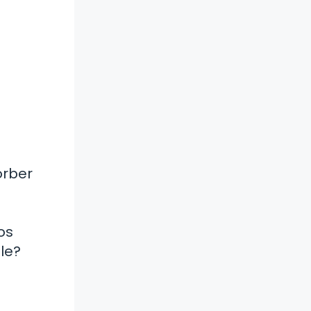
orber
os
le?