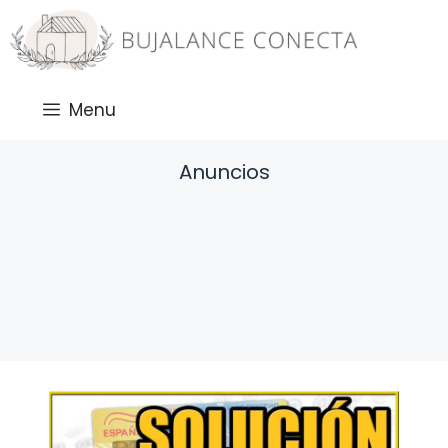
Saltar
al
contenido
Menu
Anuncios