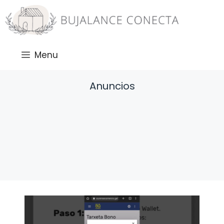
Saltar
al
contenido
Menu
Anuncios