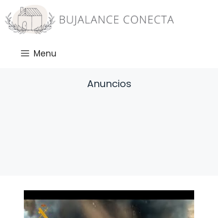
Saltar
al
contenido
Menu
Anuncios