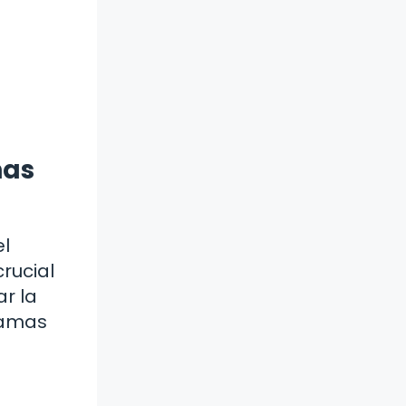
nas
el
rucial
r la
ramas
a