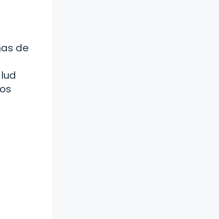
mas de
alud
eos