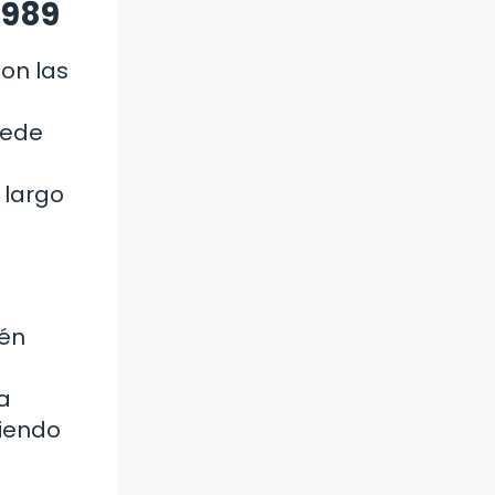
1989
on las
uede
 largo
ién
a
ciendo